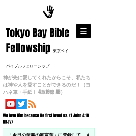
​Tokyo Bay Bible
Fellowship
東京ベイ
バイブルフェローシップ
神が先に愛してくれたからこそ、私たち
は神や人を愛すことができるのだ！（ヨ
ハネ筆・手紙Ⅰ 4章19節 AB）
We love Him because He first loved us. (1 John 4:19
NKJV)
「今日の聖書の御言葉」に登録して、メ