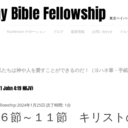
ay Bible Fellowship
東京ベイバ
YouVersion デボーション
ブログ
最新情報
お問い合わせ
グル
ちは神や人を愛すことができるのだ！（ヨハネ筆・手紙Ⅰ 4
(1 John 4:19 NKJV)
ellowship
2024年1月25日
読了時間: 1分
６節～１１節 キリスト