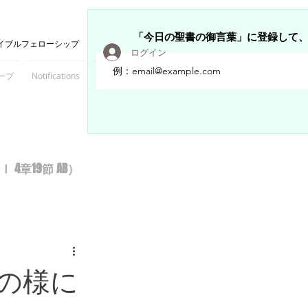
「今日の聖書の御言葉」に登録して
イブルフェローシップ
ログイン
ープ
Notifications
Members
章19節 AB）
の様に