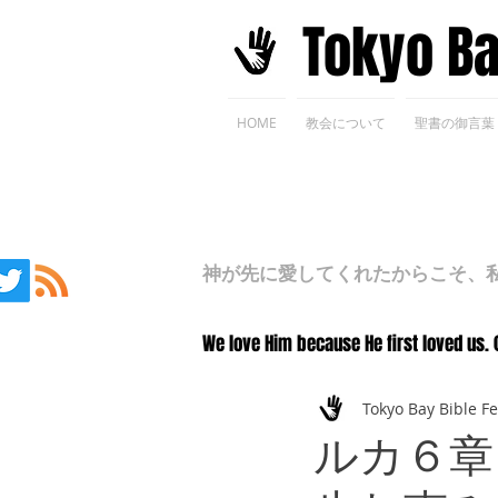
​Tokyo B
HOME
教会について
聖書の御言葉
神が先に愛してくれたからこそ、私た
We love Him because He first loved us. 
Tokyo Bay Bible F
ルカ６章