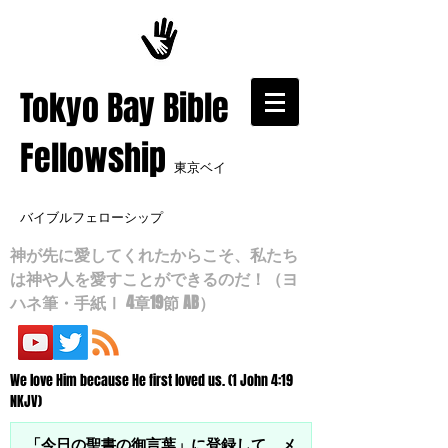
​Tokyo Bay Bible
Fellowship
東京ベイ
バイブルフェローシップ
神が先に愛してくれたからこそ、私たち
は神や人を愛すことができるのだ！（ヨ
ハネ筆・手紙Ⅰ 4章19節 AB）
We love Him because He first loved us. (1 John 4:19
NKJV)
「今日の聖書の御言葉」に登録して、メ