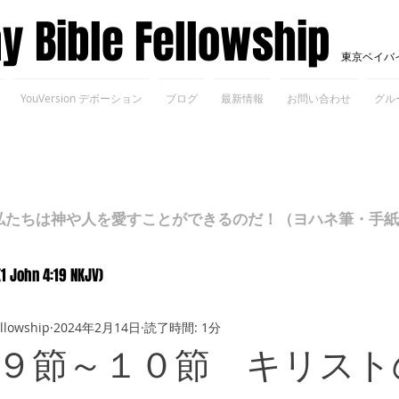
ay Bible Fellowship
東京ベイバ
YouVersion デボーション
ブログ
最新情報
お問い合わせ
グル
ちは神や人を愛すことができるのだ！（ヨハネ筆・手紙Ⅰ 4
(1 John 4:19 NKJV)
ellowship
2024年2月14日
読了時間: 1分
９節～１０節 キリスト