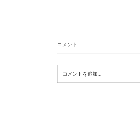
コメント
コメントを追加…
ルカ２４章５０節～５３節
キリストの様に歩む恵み