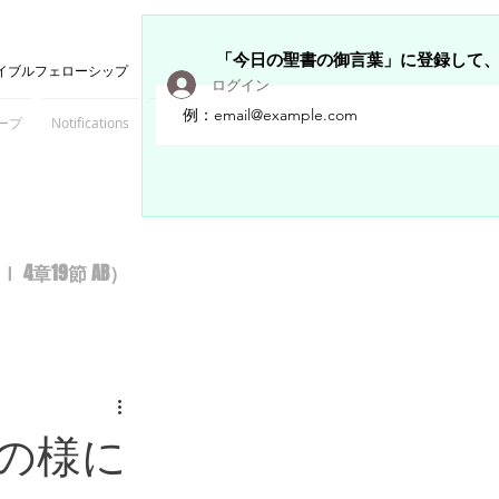
「今日の聖書の御言葉」に登録して
イブルフェローシップ
ログイン
ープ
Notifications
Members
章19節 AB）
の様に