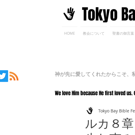
​Tokyo B
HOME
教会について
聖書の御言葉
神が先に愛してくれたからこそ、私た
We love Him because He first loved us. 
Tokyo Bay Bible F
ルカ８章