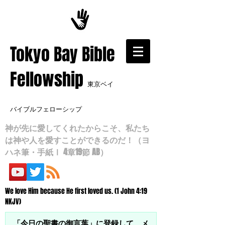
​Tokyo Bay Bible
Fellowship
東京ベイ
バイブルフェローシップ
神が先に愛してくれたからこそ、私たち
は神や人を愛すことができるのだ！（ヨ
ハネ筆・手紙Ⅰ 4章19節 AB）
We love Him because He first loved us. (1 John 4:19
NKJV)
「今日の聖書の御言葉」に登録して、メ