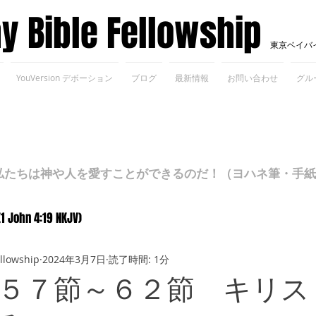
ay Bible Fellowship
東京ベイバ
YouVersion デボーション
ブログ
最新情報
お問い合わせ
グル
ちは神や人を愛すことができるのだ！（ヨハネ筆・手紙Ⅰ 4
(1 John 4:19 NKJV)
ellowship
2024年3月7日
読了時間: 1分
５７節～６２節 キリス