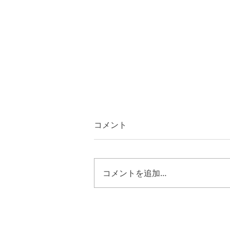
コメント
コメントを追加…
ルカ２４章５０節～５３節
キリストの様に歩む恵み