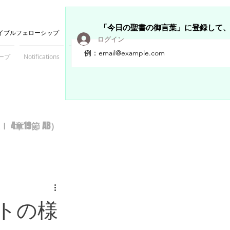
「今日の聖書の御言葉」に登録して
イブルフェローシップ
ログイン
ープ
Notifications
Members
章19節 AB）
トの様