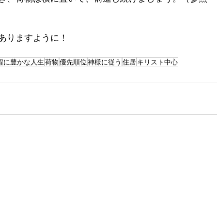
ありますように！
程に豊かな人生
荷物
優先順位
神様に従う
住居
キリスト中心