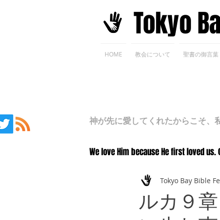
​Tokyo B
HOME
教会について
聖書の御言葉
神が先に愛してくれたからこそ、私た
We love Him because He first loved us. 
Tokyo Bay Bible F
ルカ９章