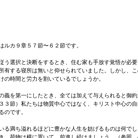
はルカ９章５７節〜６２節です。
従う選択と決断をするとき、住む家も手放す覚悟が必要
所有する寝所は無いと仰せられていました。しかし、こ
けの時間と労力を割いているでしょうか。
の義を第一にしたとき、全ては加えて与えられると御約
３３節）私たちは物質中心ではなく、キリスト中心の自
るのです。
いる満ち溢れるほどに豊かな人生を妨げるものは何でし
き、荷物は横に置いて、前進し続けましょう。（参照　