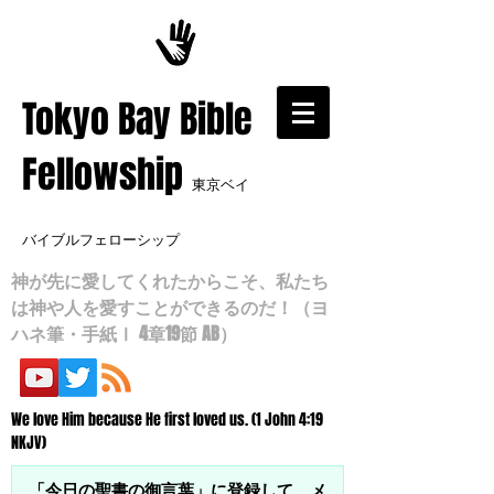
​Tokyo Bay Bible
Fellowship
東京ベイ
バイブルフェローシップ
神が先に愛してくれたからこそ、私たち
は神や人を愛すことができるのだ！（ヨ
ハネ筆・手紙Ⅰ 4章19節 AB）
We love Him because He first loved us. (1 John 4:19
NKJV)
「今日の聖書の御言葉」に登録して、メ