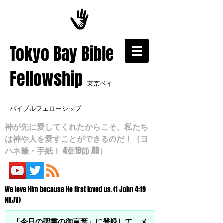
​Tokyo Bay Bible
Fellowship
東京ベイ
バイブルフェローシップ
神が先に愛してくれたからこそ、私たち
は神や人を愛すことができるのだ！（ヨ
ハネ筆・手紙Ⅰ 4章19節 AB）
We love Him because He first loved us. (1 John 4:19
NKJV)
「今日の聖書の御言葉」に登録して、メ