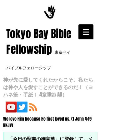
​Tokyo Bay Bible
Fellowship
東京ベイ
バイブルフェローシップ
神が先に愛してくれたからこそ、私たち
は神や人を愛すことができるのだ！（ヨ
ハネ筆・手紙Ⅰ 4章19節 AB）
We love Him because He first loved us. (1 John 4:19
NKJV)
「今日の聖書の御言葉」に登録して、メ