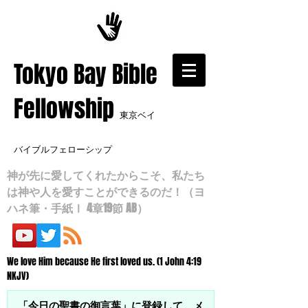
​Tokyo Bay Bible
Fellowship
東京ベイ
バイブルフェローシップ
神が先に愛してくれたからこそ、私たち
は神や人を愛すことができるのだ！（ヨ
ハネ筆・手紙Ⅰ 4章19節 AB）
We love Him because He first loved us. (1 John 4:19
NKJV)
「今日の聖書の御言葉」に登録して、メ