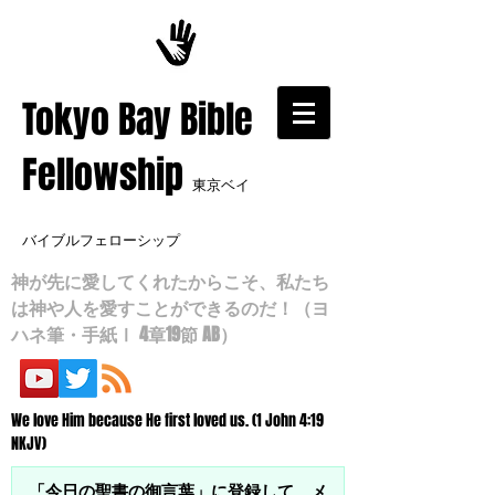
​Tokyo Bay Bible
Fellowship
東京ベイ
バイブルフェローシップ
神が先に愛してくれたからこそ、私たち
は神や人を愛すことができるのだ！（ヨ
ハネ筆・手紙Ⅰ 4章19節 AB）
We love Him because He first loved us. (1 John 4:19
NKJV)
「今日の聖書の御言葉」に登録して、メ