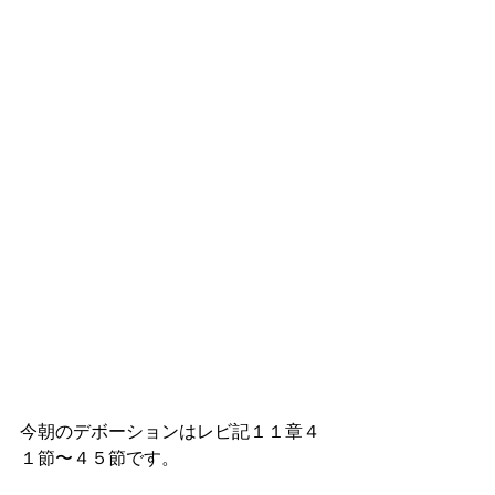
今朝のデボーションはレビ記１１章４
１節〜４５節です。