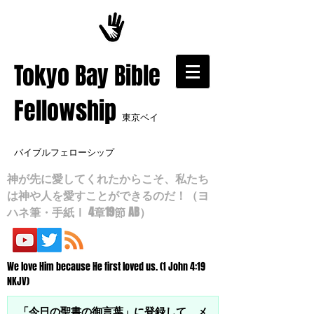
​Tokyo Bay Bible
Fellowship
東京ベイ
バイブルフェローシップ
神が先に愛してくれたからこそ、私たち
は神や人を愛すことができるのだ！（ヨ
ハネ筆・手紙Ⅰ 4章19節 AB）
We love Him because He first loved us. (1 John 4:19
NKJV)
「今日の聖書の御言葉」に登録して、メ