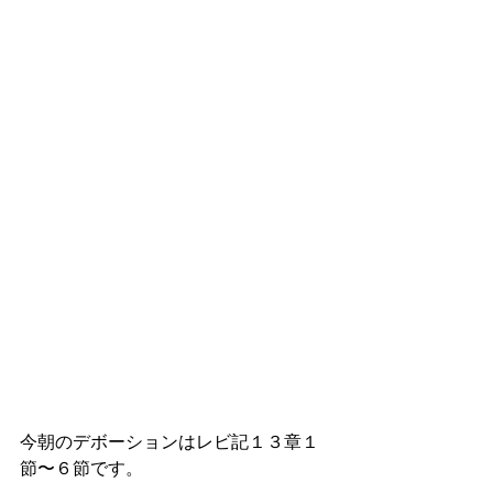
今朝のデボーションはレビ記１３章１
節〜６節です。