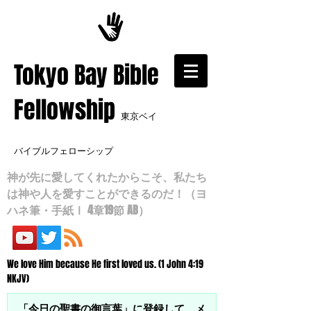
​Tokyo Bay Bible
Fellowship
東京ベイ
バイブルフェローシップ
神が先に愛してくれたからこそ、私たち
は神や人を愛すことができるのだ！（ヨ
ハネ筆・手紙Ⅰ 4章19節 AB）
We love Him because He first loved us. (1 John 4:19
NKJV)
「今日の聖書の御言葉」に登録して、メ