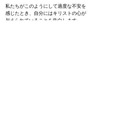
私たちがこのようにして過度な不安を
感じたとき、自分にはキリストの心が
与えられていることを告白します。
（参照　第一コリント２章１６節）私
の本質的な問題は、電気やガスなどが
付けっ放しで起こりうる問題ではな
く、過度な不安を感じている自分の心
を信頼していないことです。愛は自分
を含め、全てを信頼します。
自分が思うように物事を進め、自
分が納得することができないとき
私たちがこの地上で達成しようとして
いることは、私たちのこの地上での生
涯の間で達成されるとは限りません。
むしろ、次の世代へと引き継がれるほ
どの大きな夢が神様の夢やヴィジョン