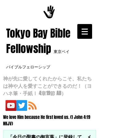
​Tokyo Bay Bible
Fellowship
東京ベイ
バイブルフェローシップ
神が先に愛してくれたからこそ、私たち
は神や人を愛すことができるのだ！（ヨ
ハネ筆・手紙Ⅰ 4章19節 AB）
We love Him because He first loved us. (1 John 4:19
NKJV)
「今日の聖書の御言葉」に登録して、メ