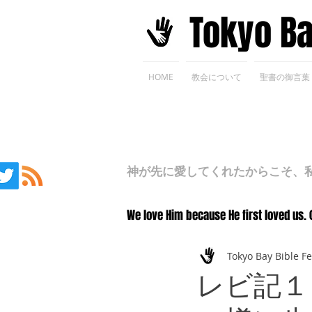
​Tokyo B
HOME
教会について
聖書の御言葉
神が先に愛してくれたからこそ、私た
We love Him because He first loved us. 
Tokyo Bay Bible F
レビ記１