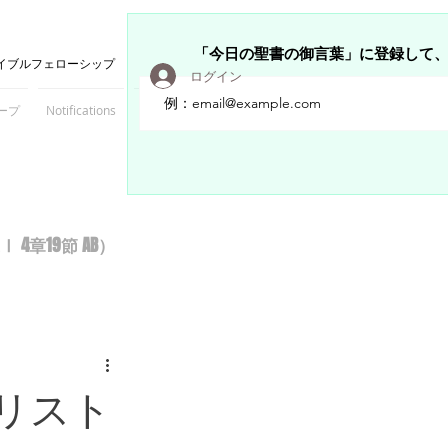
「今日の聖書の御言葉」に登録して
イブルフェローシップ
ログイン
ープ
Notifications
Members
章19節 AB）
リスト