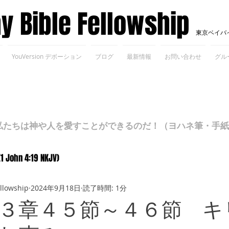
ay Bible Fellowship
東京ベイバ
YouVersion デボーション
ブログ
最新情報
お問い合わせ
グル
ちは神や人を愛すことができるのだ！（ヨハネ筆・手紙Ⅰ 4
(1 John 4:19 NKJV)
ellowship
2024年9月18日
読了時間: 1分
３章４５節～４６節 キ