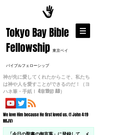
​Tokyo Bay Bible
Fellowship
東京ベイ
バイブルフェローシップ
神が先に愛してくれたからこそ、私たち
は神や人を愛すことができるのだ！（ヨ
ハネ筆・手紙Ⅰ 4章19節 AB）
We love Him because He first loved us. (1 John 4:19
NKJV)
「今日の聖書の御言葉」に登録して、メ