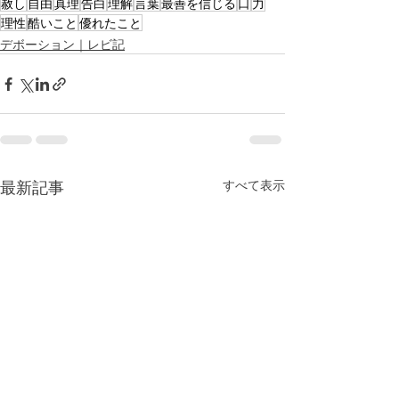
赦し
自由
真理
告白
理解
言葉
最善を信じる
口
力
理性
酷いこと
優れたこと
デボーション｜レビ記
最新記事
すべて表示