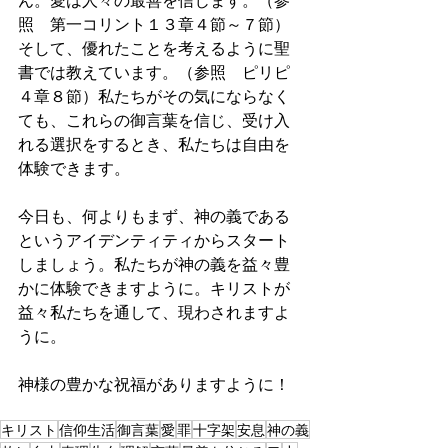
ん。愛は人々の最善を信じます。（参
照　第一コリント１３章４節～７節）
そして、優れたことを考えるように聖
書では教えています。（参照　ピリピ
４章８節）私たちがその気にならなく
ても、これらの御言葉を信じ、受け入
れる選択をするとき、私たちは自由を
体験できます。
今日も、何よりもまず、神の義である
というアイデンティティからスタート
しましょう。私たちが神の義を益々豊
かに体験できますように。キリストが
益々私たちを通して、現わされますよ
うに。
神様の豊かな祝福がありますように！
キリスト
信仰生活
御言葉
愛
罪
十字架
安息
神の義