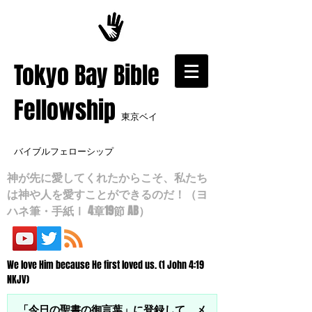
​Tokyo Bay Bible
Fellowship
東京ベイ
バイブルフェローシップ
神が先に愛してくれたからこそ、私たち
は神や人を愛すことができるのだ！（ヨ
ハネ筆・手紙Ⅰ 4章19節 AB）
We love Him because He first loved us. (1 John 4:19
NKJV)
「今日の聖書の御言葉」に登録して、メ