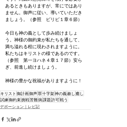
あるときもありますが、常にではあり
ません。御声に従い、導いていただき
ましょう。（参照　ピリピ１章６節）
今日も神の義として歩み続けましょ
う。神様の御約束が私たちを通して、
満ち溢れる程に現わされますように。
私たちはキリストの様であるのです。
（参照　第一ヨハネ４章１７節）安ら
ぎ、前進し続けましょう。
神様の豊かな祝福がありますように！
キリスト
御計画
御声
罪
十字架
神の義
赦し
癒し
試練
御約束
挑戦
苦難
病
課題
許可
戦う
デボーション｜レビ記