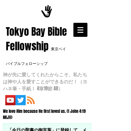
​Tokyo Bay Bible
Fellowship
東京ベイ
バイブルフェローシップ
神が先に愛してくれたからこそ、私たち
は神や人を愛すことができるのだ！（ヨ
ハネ筆・手紙Ⅰ 4章19節 AB）
We love Him because He first loved us. (1 John 4:19
NKJV)
「今日の聖書の御言葉」に登録して、メ