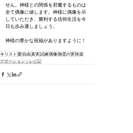
せん。神様との関係を邪魔するものは
全て偶像に値します。神様に偶像を示
していただき、勝利する信仰生活を今
日も歩み通しましょう。
神様の豊かな祝福がありますように！
キリスト
愛
自由
真実
試練
偶像
御霊の実
快楽
デボーション｜レビ記
最新記事
すべて表示