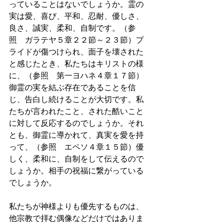
っていることはないでしょうか。霊の
実は愛、喜び、平和、忍耐、優しさ、
良さ、誠実、柔和、自制です。（参
照　ガラテヤ５章２２節～２３節）プ
ライドが傷つけられ、面子を壊された
と感じたとき、私たちはキリストの様
に、（参照　第一ヨハネ４章１７節）
御霊の実を結ぶ存在であることを信
じ、告白し続けることが大切です。私
たちが言われたこと、された酷いこと
に対して反応するのでしょうか。それ
とも、御霊に導かれて、真実を愛を持
って、（参照　エペソ４章１５節）優
しく、柔和に、自制をして伝えるので
しょうか。相手の祝福に繋がっている
でしょうか。
私たちが神様よりも優先するものは、
他宗教で拝む偶像などだけではありま