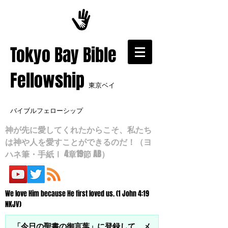
​Tokyo Bay Bible
Fellowship
東京ベイ
バイブルフェローシップ
神が先に愛してくれたからこそ、私たち
は神や人を愛すことができるのだ！（ヨ
ハネ筆・手紙Ⅰ 4章19節 AB）
We love Him because He first loved us. (1 John 4:19
NKJV)
「今日の聖書の御言葉」に登録して、メ