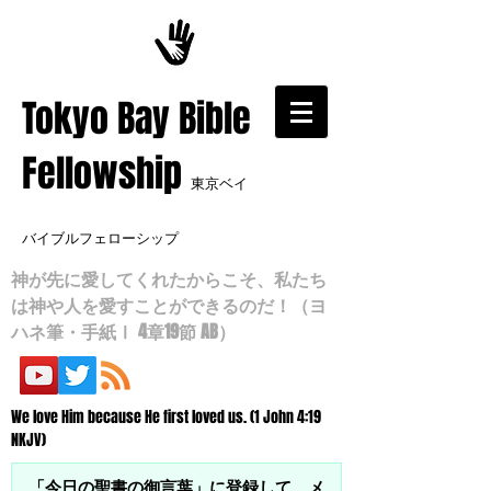
​Tokyo Bay Bible
Fellowship
東京ベイ
バイブルフェローシップ
神が先に愛してくれたからこそ、私たち
は神や人を愛すことができるのだ！（ヨ
ハネ筆・手紙Ⅰ 4章19節 AB）
We love Him because He first loved us. (1 John 4:19
NKJV)
「今日の聖書の御言葉」に登録して、メ