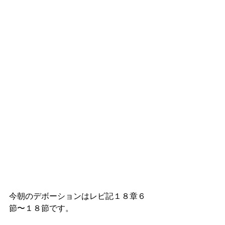
今朝のデボーションはレビ記１８章６
節〜１８節です。