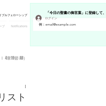
「今日の聖書の御言葉」に登録して
イブルフェローシップ
ログイン
ープ
Notifications
Members
章19節 AB）
リスト