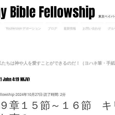
ay Bible Fellowship
東京ベイバ
YouVersion デボーション
ブログ
最新情報
お問い合わせ
グル
ちは神や人を愛すことができるのだ！（ヨハネ筆・手紙Ⅰ 4
(1 John 4:19 NKJV)
ellowship
2024年10月27日
読了時間: 2分
９章１５節～１６節 キ