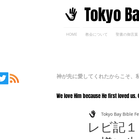
​Tokyo B
HOME
教会について
聖書の御言葉
神が先に愛してくれたからこそ、私た
We love Him because He first loved us. 
Tokyo Bay Bible F
レビ記１