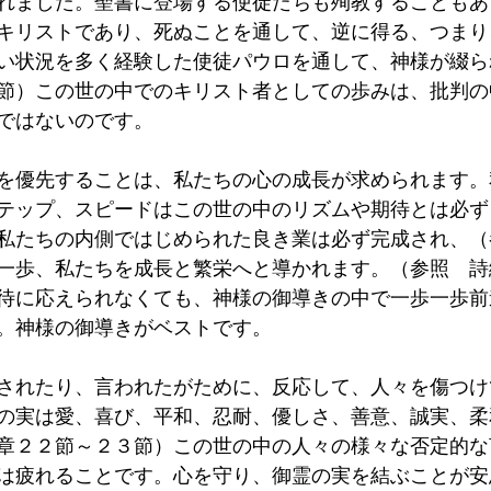
れました。聖書に登場する使徒たちも殉教することもあ
キリストであり、死ぬことを通して、逆に得る、つまり
い状況を多く経験した使徒パウロを通して、神様が綴ら
節）この世の中でのキリスト者としての歩みは、批判の
ではないのです。
を優先することは、私たちの心の成長が求められます。
テップ、スピードはこの世の中のリズムや期待とは必ず
私たちの内側ではじめられた良き業は必ず完成され、（
一歩、私たちを成長と繁栄へと導かれます。（参照　詩
待に応えられなくても、神様の御導きの中で一歩一歩前
。神様の御導きがベストです。
されたり、言われたがために、反応して、人々を傷つけ
の実は愛、喜び、平和、忍耐、優しさ、善意、誠実、柔
章２２節～２３節）この世の中の人々の様々な否定的な
は疲れることです。心を守り、御霊の実を結ぶことが安