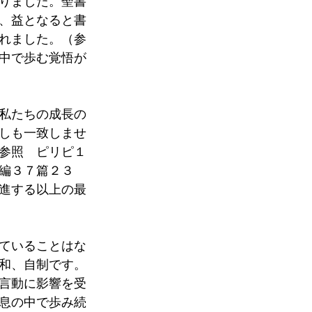
りました。聖書
、益となると書
れました。（参
中で歩む覚悟が
私たちの成長の
しも一致しませ
参照　ピリピ１
編３７篇２３
進する以上の最
ていることはな
和、自制です。
言動に影響を受
息の中で歩み続