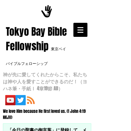
​Tokyo Bay Bible
Fellowship
東京ベイ
バイブルフェローシップ
神が先に愛してくれたからこそ、私たち
は神や人を愛すことができるのだ！（ヨ
ハネ筆・手紙Ⅰ 4章19節 AB）
We love Him because He first loved us. (1 John 4:19
NKJV)
「今日の聖書の御言葉」に登録して、メ