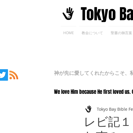
​Tokyo B
HOME
教会について
聖書の御言葉
神が先に愛してくれたからこそ、私た
We love Him because He first loved us. 
Tokyo Bay Bible F
レビ記１