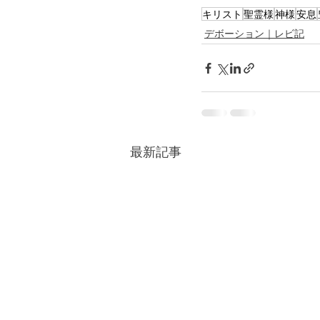
キリスト
聖霊様
神様
安息
デボーション｜レビ記
最新記事