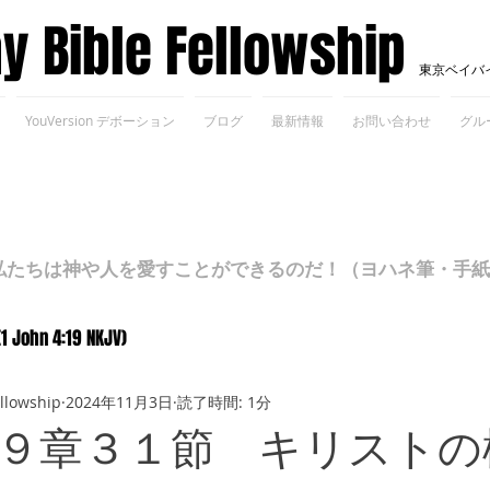
ay Bible Fellowship
東京ベイバ
YouVersion デボーション
ブログ
最新情報
お問い合わせ
グル
ちは神や人を愛すことができるのだ！（ヨハネ筆・手紙Ⅰ 4
(1 John 4:19 NKJV)
ellowship
2024年11月3日
読了時間: 1分
９章３１節 キリストの