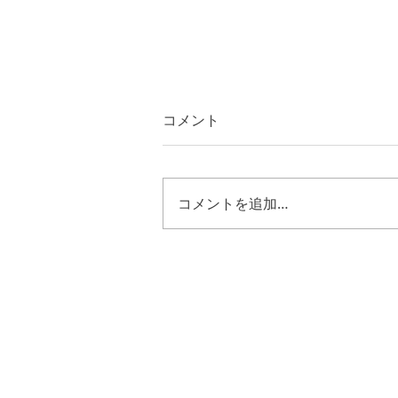
コメント
コメントを追加…
レビ記２７章３４節 キリス
トの様に歩む恵み