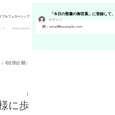
「今日の聖書の御言葉」に登録して
イブルフェローシップ
ログイン
ープ
Notifications
Members
章19節 AB）
様に歩