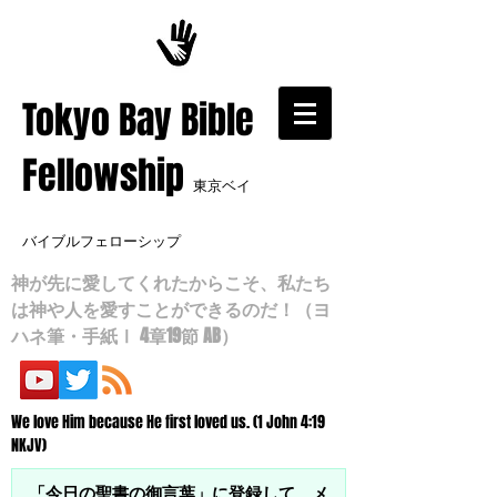
​Tokyo Bay Bible
Fellowship
東京ベイ
バイブルフェローシップ
神が先に愛してくれたからこそ、私たち
は神や人を愛すことができるのだ！（ヨ
ハネ筆・手紙Ⅰ 4章19節 AB）
We love Him because He first loved us. (1 John 4:19
NKJV)
「今日の聖書の御言葉」に登録して、メ