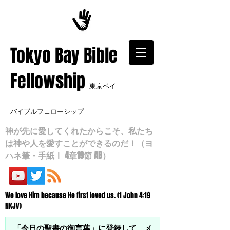
​Tokyo Bay Bible
Fellowship
東京ベイ
バイブルフェローシップ
神が先に愛してくれたからこそ、私たち
は神や人を愛すことができるのだ！（ヨ
ハネ筆・手紙Ⅰ 4章19節 AB）
We love Him because He first loved us. (1 John 4:19
NKJV)
「今日の聖書の御言葉」に登録して、メ