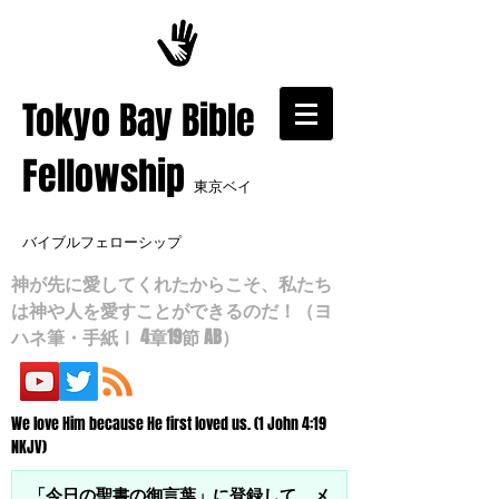
​Tokyo Bay Bible
Fellowship
東京ベイ
バイブルフェローシップ
神が先に愛してくれたからこそ、私たち
は神や人を愛すことができるのだ！（ヨ
ハネ筆・手紙Ⅰ 4章19節 AB）
We love Him because He first loved us. (1 John 4:19
NKJV)
「今日の聖書の御言葉」に登録して、メ