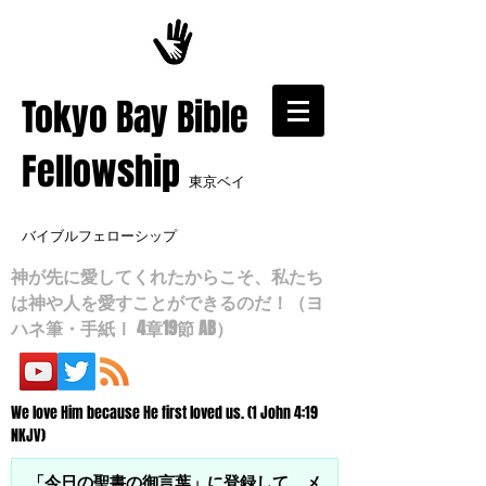
​Tokyo Bay Bible
Fellowship
東京ベイ
バイブルフェローシップ
神が先に愛してくれたからこそ、私たち
は神や人を愛すことができるのだ！（ヨ
ハネ筆・手紙Ⅰ 4章19節 AB）
We love Him because He first loved us. (1 John 4:19
NKJV)
「今日の聖書の御言葉」に登録して、メ