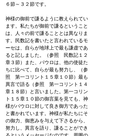
６節～３２節です。
神様の御前で謙るように教えられてい
ます。私たちが御前で謙るということ
は、人々の前で謙ることとは異なりま
す。民数記を書いたと言われているモ
ーセは、自らが地球上で最も謙虚であ
ると記しました。（参照　民数記１２
章３節）また、パウロは、他の使徒た
ちに比べて、自らが最も努力し、（参
照　第一コリント１５章１０節）最も
異言で語る（参照　第一コリント１４
章１８節）と言いました。第一コリン
ト１５章１０節の御言葉を見ても、神
様がパウロに対して良き御方であった
と書かれています。神様が私たちにそ
の御力、御恵みを与えて下さるから、
努力し、異言を語り、謙ることができ
るというメッセージなのです。周囲の