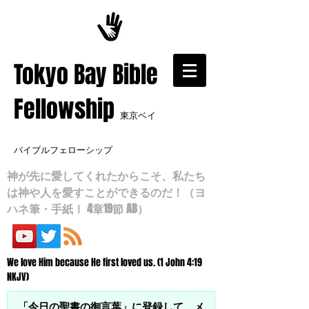
​Tokyo Bay Bible
Fellowship
東京ベイ
バイブルフェローシップ
神が先に愛してくれたからこそ、私たち
は神や人を愛すことができるのだ！（ヨ
ハネ筆・手紙Ⅰ 4章19節 AB）
We love Him because He first loved us. (1 John 4:19
NKJV)
「今日の聖書の御言葉」に登録して、メ