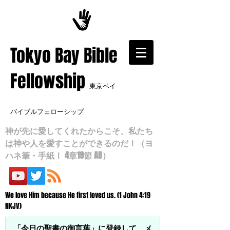
​Tokyo Bay Bible
Fellowship
東京ベイ
バイブルフェローシップ
神が先に愛してくれたからこそ、私たち
は神や人を愛すことができるのだ！（ヨ
ハネ筆・手紙Ⅰ 4章19節 AB）
We love Him because He first loved us. (1 John 4:19
NKJV)
「今日の聖書の御言葉」に登録して、メ