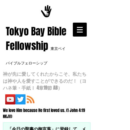
​Tokyo Bay Bible
Fellowship
東京ベイ
バイブルフェローシップ
神が先に愛してくれたからこそ、私たち
は神や人を愛すことができるのだ！（ヨ
ハネ筆・手紙Ⅰ 4章19節 AB）
We love Him because He first loved us. (1 John 4:19
NKJV)
「今日の聖書の御言葉」に登録して、メ