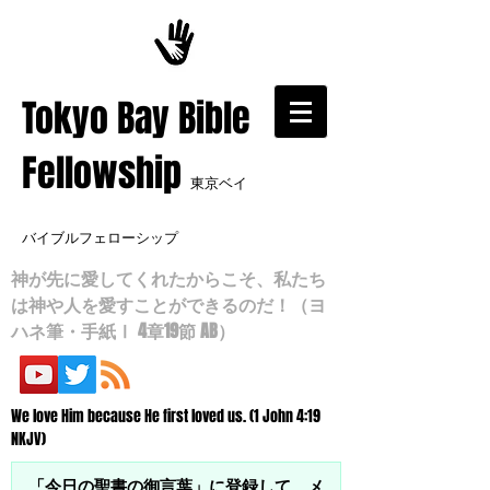
​Tokyo Bay Bible
Fellowship
東京ベイ
バイブルフェローシップ
神が先に愛してくれたからこそ、私たち
は神や人を愛すことができるのだ！（ヨ
ハネ筆・手紙Ⅰ 4章19節 AB）
We love Him because He first loved us. (1 John 4:19
NKJV)
「今日の聖書の御言葉」に登録して、メ