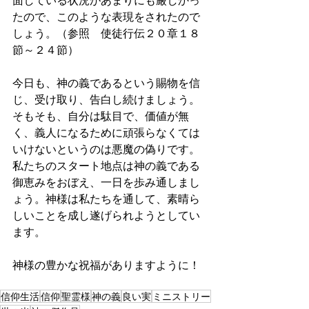
面している状況があまりにも厳しかっ
たので、このような表現をされたので
しょう。（参照　使徒行伝２０章１８
節～２４節）
今日も、神の義であるという賜物を信
じ、受け取り、告白し続けましょう。
そもそも、自分は駄目で、価値が無
く、義人になるために頑張らなくては
いけないというのは悪魔の偽りです。
私たちのスタート地点は神の義である
御恵みをおぼえ、一日を歩み通しまし
ょう。神様は私たちを通して、素晴ら
しいことを成し遂げられようとしてい
ます。
神様の豊かな祝福がありますように！
信仰生活
信仰
聖霊様
神の義
良い実
ミニストリー