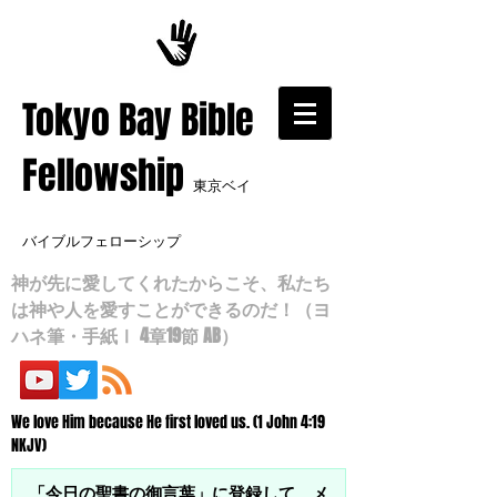
​Tokyo Bay Bible
Fellowship
東京ベイ
バイブルフェローシップ
神が先に愛してくれたからこそ、私たち
は神や人を愛すことができるのだ！（ヨ
ハネ筆・手紙Ⅰ 4章19節 AB）
We love Him because He first loved us. (1 John 4:19
NKJV)
「今日の聖書の御言葉」に登録して、メ