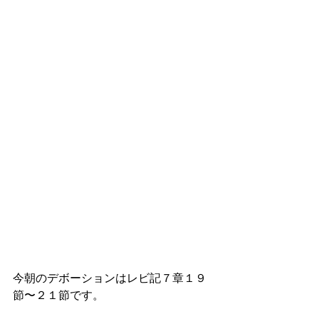
今朝のデボーションはレビ記７章１９
節〜２１節です。