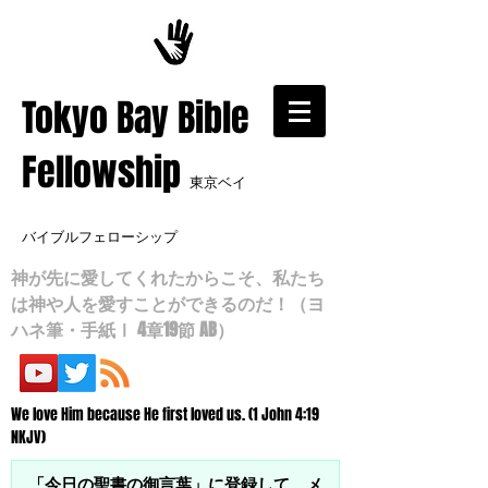
​Tokyo Bay Bible
Fellowship
東京ベイ
バイブルフェローシップ
神が先に愛してくれたからこそ、私たち
は神や人を愛すことができるのだ！（ヨ
ハネ筆・手紙Ⅰ 4章19節 AB）
We love Him because He first loved us. (1 John 4:19
NKJV)
「今日の聖書の御言葉」に登録して、メ