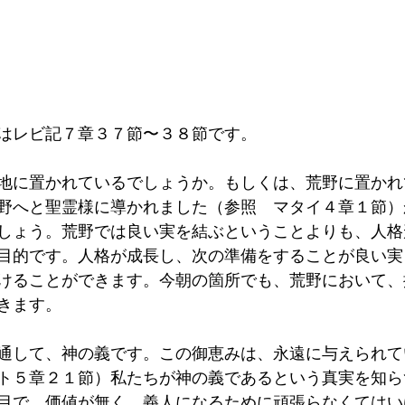
はレビ記７章３７節〜３８節です。
地に置かれているでしょうか。もしくは、荒野に置かれ
野へと聖霊様に導かれました（参照　マタイ４章１節）
しょう。荒野では良い実を結ぶということよりも、人格
目的です。人格が成長し、次の準備をすることが良い実
けることができます。今朝の箇所でも、荒野において、
きます。
通して、神の義です。この御恵みは、永遠に与えられて
ト５章２１節）私たちが神の義であるという真実を知ら
目で、価値が無く、義人になるために頑張らなくてはい