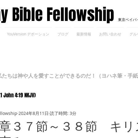
ay Bible Fellowship
東京ベイバ
YouVersion デボーション
ブログ
最新情報
お問い合わせ
グル
ちは神や人を愛すことができるのだ！（ヨハネ筆・手紙Ⅰ 4
(1 John 4:19 NKJV)
ellowship
2024年8月11日
読了時間: 3分
章３７節～３８節 キリ