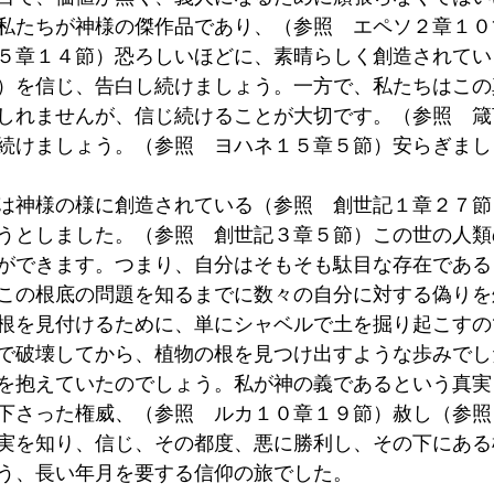
私たちが神様の傑作品であり、（参照　エペソ２章１０
５章１４節）恐ろしいほどに、素晴らしく創造されてい
）を信じ、告白し続けましょう。一方で、私たちはこの
しれませんが、信じ続けることが大切です。（参照　箴
続けましょう。（参照　ヨハネ１５章５節）安らぎまし
は神様の様に創造されている（参照　創世記１章２７節
うとしました。（参照　創世記３章５節）この世の人類
ができます。つまり、自分はそもそも駄目な存在である
この根底の問題を知るまでに数々の自分に対する偽りを
根を見付けるために、単にシャベルで土を掘り起こすの
で破壊してから、植物の根を見つけ出すような歩みでし
を抱えていたのでしょう。私が神の義であるという真実
下さった権威、（参照　ルカ１０章１９節）赦し（参照
実を知り、信じ、その都度、悪に勝利し、その下にある
う、長い年月を要する信仰の旅でした。