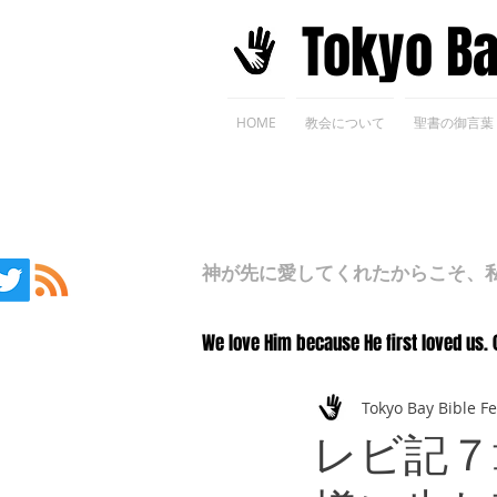
​Tokyo B
HOME
教会について
聖書の御言葉
神が先に愛してくれたからこそ、私た
We love Him because He first loved us. 
Tokyo Bay Bible F
レビ記７