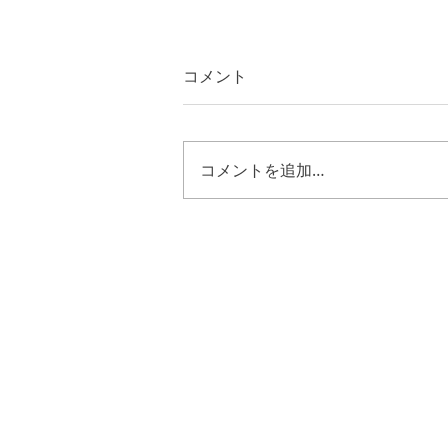
コメント
コメントを追加…
レビ記２７章３４節 キリス
トの様に歩む恵み