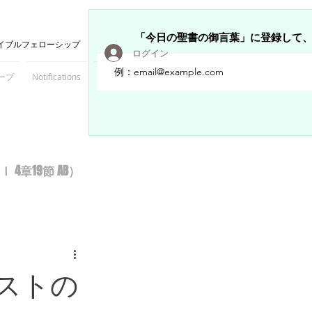
「今日の聖書の御言葉」に登録して
イブルフェローシップ
ログイン
ープ
Notifications
Members
章19節 AB）
ストの