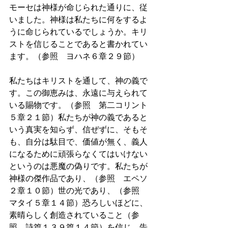
モーセは神様が命じられた通りに、従
いました。神様は私たちに何をするよ
うに命じられているでしょうか。キリ
ストを信じることであると書かれてい
ます。（参照　ヨハネ６章２９節）
私たちはキリストを通して、神の義で
す。この御恵みは、永遠に与えられて
いる賜物です。（参照　第二コリント
５章２１節）私たちが神の義であると
いう真実を知らず、信ぜずに、そもそ
も、自分は駄目で、価値が無く、義人
になるために頑張らなくてはいけない
というのは悪魔の偽りです。私たちが
神様の傑作品であり、（参照　エペソ
２章１０節）世の光であり、（参照　
マタイ５章１４節）恐ろしいほどに、
素晴らしく創造されていること（参
照　詩篇１３９篇１４節）を信じ、告