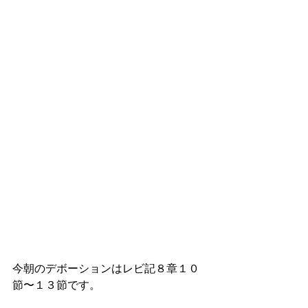
今朝のデボーションはレビ記８章１０
節〜１３節です。