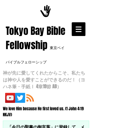
​Tokyo Bay Bible
Fellowship
東京ベイ
バイブルフェローシップ
神が先に愛してくれたからこそ、私たち
は神や人を愛すことができるのだ！（ヨ
ハネ筆・手紙Ⅰ 4章19節 AB）
We love Him because He first loved us. (1 John 4:19
NKJV)
「今日の聖書の御言葉」に登録して、メ