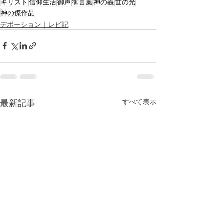
キリスト
信仰生活
御声
御言葉
神の義
世の光
神の傑作品
デボーション｜レビ記
最新記事
すべて表示