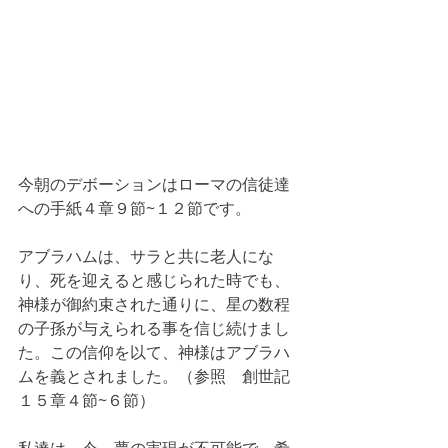
今朝のデボーションはローマの信徒達
への手紙４章９節~１２節です。
アブラハムは、サラと共に老人にな
り、死を迎えると感じられた時でも、
神様が御約束された通りに、星の数程
の子孫が与えられる事を信じ続けまし
た。この信仰を以て、神様はアブラハ
ムを義とされました。（参照　創世記
１５章４節~６節）
私達は、今、夢の実現が不可能で、希