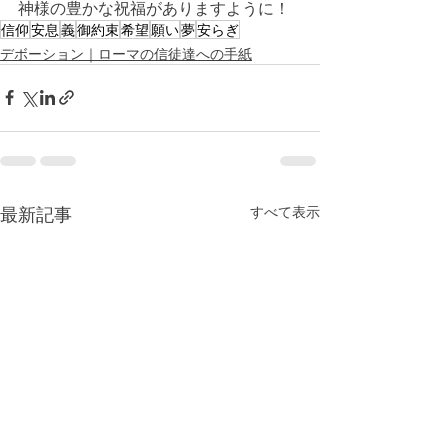
神様の豊かな祝福がありますように！
信仰
安息
義
御約束
希望
願い
夢
安らぎ
デボーション｜ローマの信徒達への手紙
最新記事
すべて表示