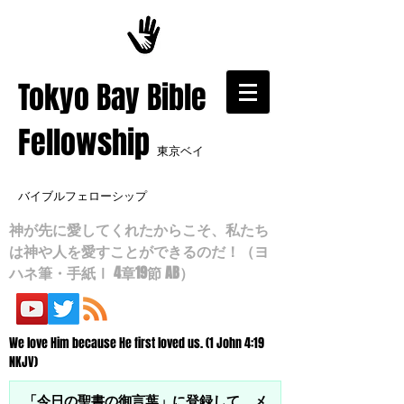
​Tokyo Bay Bible
Fellowship
東京ベイ
バイブルフェローシップ
神が先に愛してくれたからこそ、私たち
は神や人を愛すことができるのだ！（ヨ
ハネ筆・手紙Ⅰ 4章19節 AB）
We love Him because He first loved us. (1 John 4:19
NKJV)
「今日の聖書の御言葉」に登録して、メ