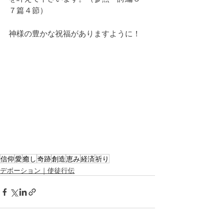
７篇４節）
神様の豊かな祝福がありますように！
信仰
愛
癒し
奇跡
創造
恵み
経済
祈り
デボーション｜使徒行伝