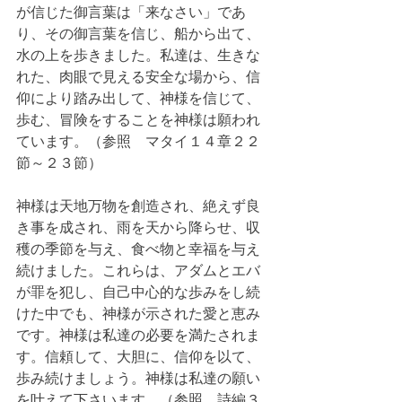
が信じた御言葉は「来なさい」であ
り、その御言葉を信じ、船から出て、
水の上を歩きました。私達は、生きな
れた、肉眼で見える安全な場から、信
仰により踏み出して、神様を信じて、
歩む、冒険をすることを神様は願われ
ています。（参照　マタイ１４章２２
節～２３節）
神様は天地万物を創造され、絶えず良
き事を成され、雨を天から降らせ、収
穫の季節を与え、食べ物と幸福を与え
続けました。これらは、アダムとエバ
が罪を犯し、自己中心的な歩みをし続
けた中でも、神様が示された愛と恵み
です。神様は私達の必要を満たされま
す。信頼して、大胆に、信仰を以て、
歩み続けましょう。神様は私達の願い
を叶えて下さいます。（参照　詩編３