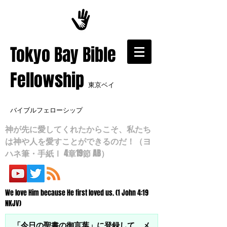
​Tokyo Bay Bible
Fellowship
東京ベイ
バイブルフェローシップ
神が先に愛してくれたからこそ、私たち
は神や人を愛すことができるのだ！（ヨ
ハネ筆・手紙Ⅰ 4章19節 AB）
We love Him because He first loved us. (1 John 4:19
NKJV)
「今日の聖書の御言葉」に登録して、メ