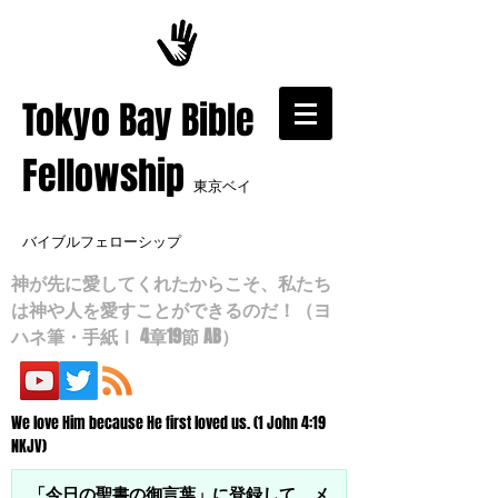
​Tokyo Bay Bible
Fellowship
東京ベイ
バイブルフェローシップ
神が先に愛してくれたからこそ、私たち
は神や人を愛すことができるのだ！（ヨ
ハネ筆・手紙Ⅰ 4章19節 AB）
We love Him because He first loved us. (1 John 4:19
NKJV)
「今日の聖書の御言葉」に登録して、メ