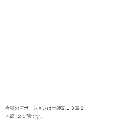
今朝のデボーションは士師記１３章２
４節~２５節です。