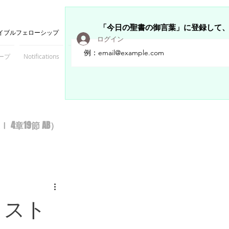
「今日の聖書の御言葉」に登録して
イブルフェローシップ
ログイン
ープ
Notifications
Members
章19節 AB）
リスト