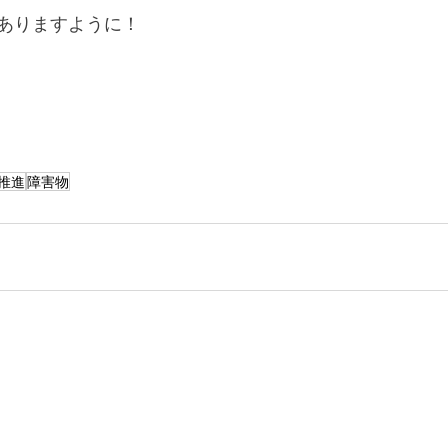
ありますように！
推進
障害物