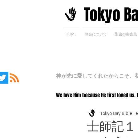
​Tokyo B
HOME
教会について
聖書の御言葉
神が先に愛してくれたからこそ、私た
We love Him because He first loved us. 
Tokyo Bay Bible F
士師記１