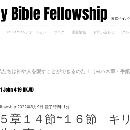
ay Bible Fellowship
東京ベイバ
YouVersion デボーション
ブログ
最新情報
お問い合わせ
グル
ちは神や人を愛すことができるのだ！（ヨハネ筆・手紙Ⅰ 4
(1 John 4:19 NKJV)
ellowship
2022年3月9日
読了時間: 1分
５章１４節~１６節 キ