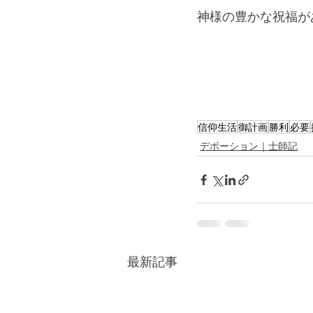
神様の豊かな祝福が
信仰生活
御計画
勝利
必要
デボーション｜士師記
最新記事