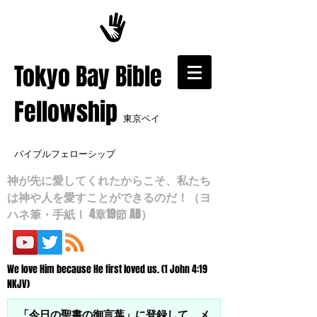
​Tokyo Bay Bible
Fellowship
東京ベイ
バイブルフェローシップ
神が先に愛してくれたからこそ、私たち
は神や人を愛すことができるのだ！（ヨ
ハネ筆・手紙Ⅰ 4章19節 AB）
We love Him because He first loved us. (1 John 4:19
NKJV)
「今日の聖書の御言葉」に登録して、メ