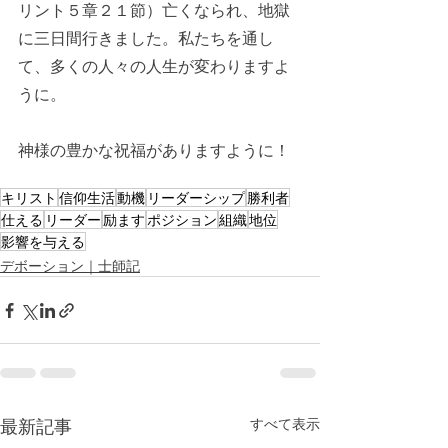
リント５章２１節）亡くなられ、地獄
に三日間行きました。私たちを通し
て、多くの人々の人生が変わりますよ
うに。
神様の豊かな祝福がありますように！
キリスト
信仰生活
動機
リーダーシップ
勝利者
仕える
リーダー
励ます
ポジション
組織
地位
影響を与える
デボーション｜士師記
最新記事
すべて表示