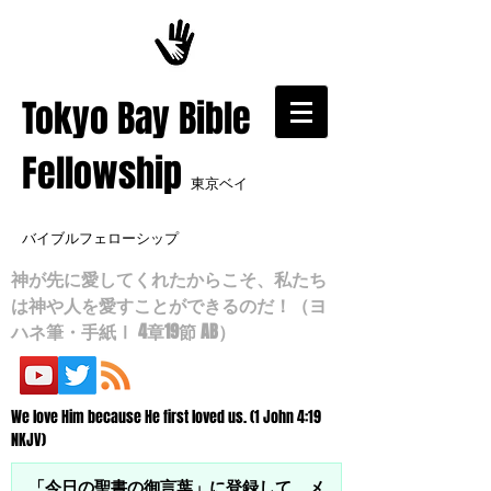
​Tokyo Bay Bible
Fellowship
東京ベイ
バイブルフェローシップ
神が先に愛してくれたからこそ、私たち
は神や人を愛すことができるのだ！（ヨ
ハネ筆・手紙Ⅰ 4章19節 AB）
We love Him because He first loved us. (1 John 4:19
NKJV)
「今日の聖書の御言葉」に登録して、メ