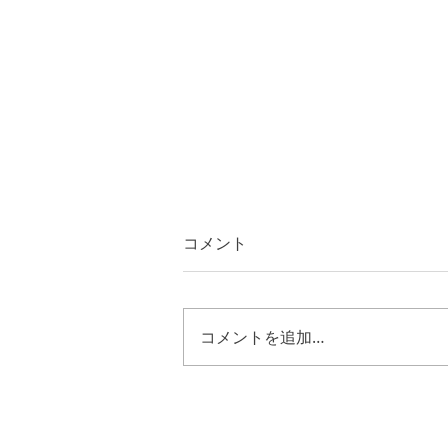
コメント
コメントを追加…
士師記２１章１６節~１８
節 キリストのように歩む恵