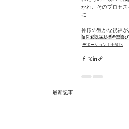
かれ、そのプロセス
に。
神様の豊かな祝福が
信仰
愛
祝福
動機
希望
喜び
デボーション｜士師記
最新記事