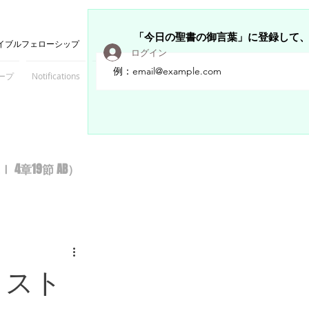
「今日の聖書の御言葉」に登録して
イブルフェローシップ
ログイン
ープ
Notifications
Members
章19節 AB）
リスト