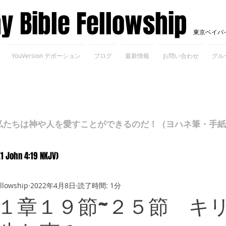
ay Bible Fellowship
東京ベイバ
YouVersion デボーション
ブログ
最新情報
お問い合わせ
グル
ちは神や人を愛すことができるのだ！（ヨハネ筆・手紙Ⅰ 4
(1 John 4:19 NKJV)
ellowship
2022年4月8日
読了時間: 1分
１章１９節~２５節 キ