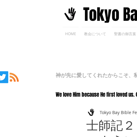
​Tokyo B
HOME
教会について
聖書の御言葉
神が先に愛してくれたからこそ、私た
We love Him because He first loved us. 
Tokyo Bay Bible F
士師記２