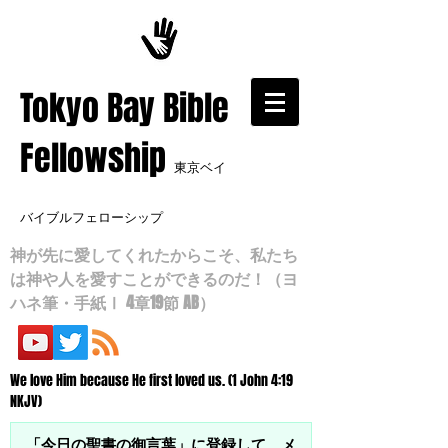
​Tokyo Bay Bible
Fellowship
東京ベイ
バイブルフェローシップ
神が先に愛してくれたからこそ、私たち
は神や人を愛すことができるのだ！（ヨ
ハネ筆・手紙Ⅰ 4章19節 AB）
We love Him because He first loved us. (1 John 4:19
NKJV)
「今日の聖書の御言葉」に登録して、メ