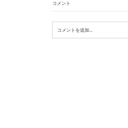
コメント
コメントを追加…
士師記２１章１９節~２５
節 キリストのように歩む恵
み