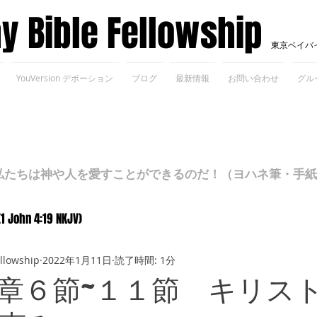
ay Bible Fellowship
東京ベイバ
YouVersion デボーション
ブログ
最新情報
お問い合わせ
グル
ちは神や人を愛すことができるのだ！（ヨハネ筆・手紙Ⅰ 4
(1 John 4:19 NKJV)
ellowship
2022年1月11日
読了時間: 1分
章６節~１１節 キリス