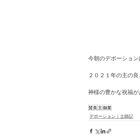
今朝のデボーション
２０２１年の主の良
神様の豊かな祝福が
賛美
主
御業
デボーション｜士師記