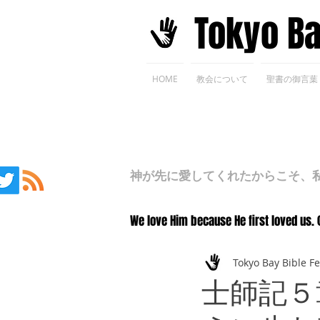
​Tokyo B
HOME
教会について
聖書の御言葉
神が先に愛してくれたからこそ、私た
We love Him because He first loved us. 
Tokyo Bay Bible F
士師記５