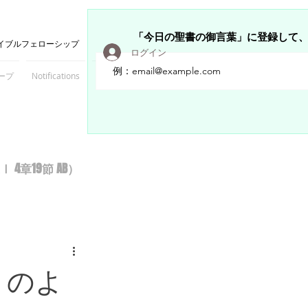
「今日の聖書の御言葉」に登録して
イブルフェローシップ
ログイン
ープ
Notifications
Members
章19節 AB）
トのよ