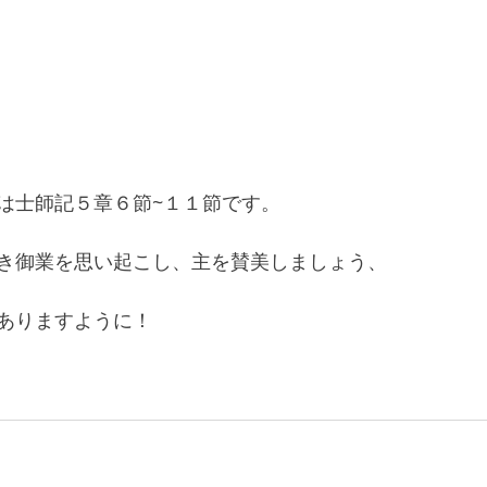
は士師記５章６節~１１節です。
き御業を思い起こし、主を賛美しましょう、
ありますように！