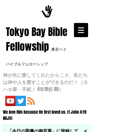
​Tokyo Bay Bible
Fellowship
東京ベイ
バイブルフェローシップ
神が先に愛してくれたからこそ、私たち
は神や人を愛すことができるのだ！（ヨ
ハネ筆・手紙Ⅰ 4章19節 AB）
We love Him because He first loved us. (1 John 4:19
NKJV)
「今日の聖書の御言葉」に登録して、メ