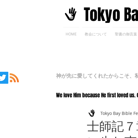
​Tokyo B
HOME
教会について
聖書の御言葉
神が先に愛してくれたからこそ、私た
We love Him because He first loved us. 
Tokyo Bay Bible F
士師記７