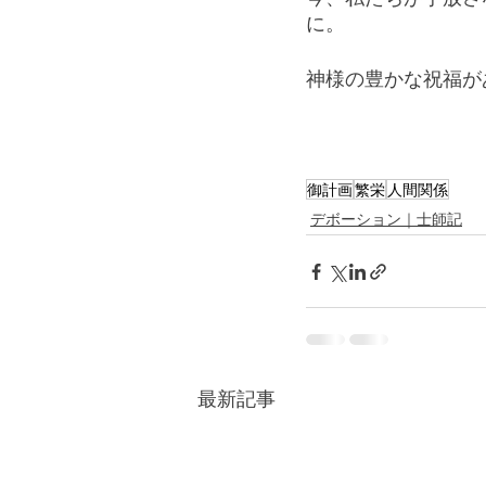
に。
神様の豊かな祝福が
御計画
繁栄
人間関係
デボーション｜士師記
最新記事