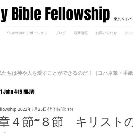
ay Bible Fellowship
東京ベイバ
YouVersion デボーション
ブログ
最新情報
お問い合わせ
グル
ちは神や人を愛すことができるのだ！（ヨハネ筆・手紙Ⅰ 4
(1 John 4:19 NKJV)
ellowship
2022年1月25日
読了時間: 1分
章４節~８節 キリスト