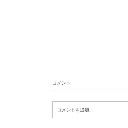
コメント
コメントを追加…
士師記２１章１９節~２５