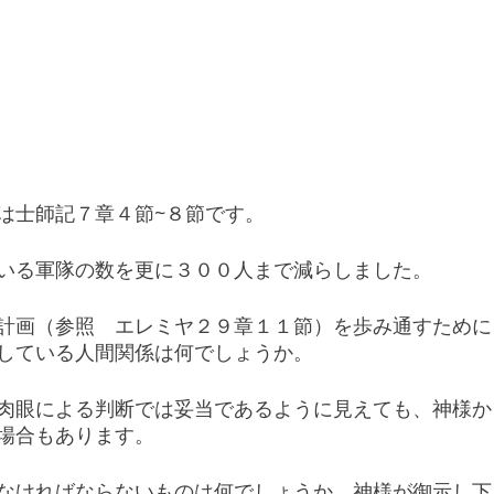
は士師記７章４節~８節です。
いる軍隊の数を更に３００人まで減らしました。
計画（参照　エレミヤ２９章１１節）を歩み通すために
している人間関係は何でしょうか。
肉眼による判断では妥当であるように見えても、神様か
場合もあります。
なければならないものは何でしょうか。神様が御示し下