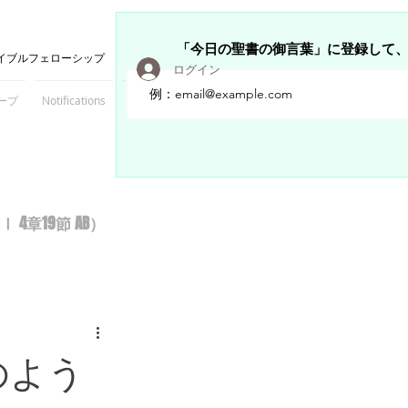
「今日の聖書の御言葉」に登録して
イブルフェローシップ
ログイン
ープ
Notifications
Members
章19節 AB）
のよう