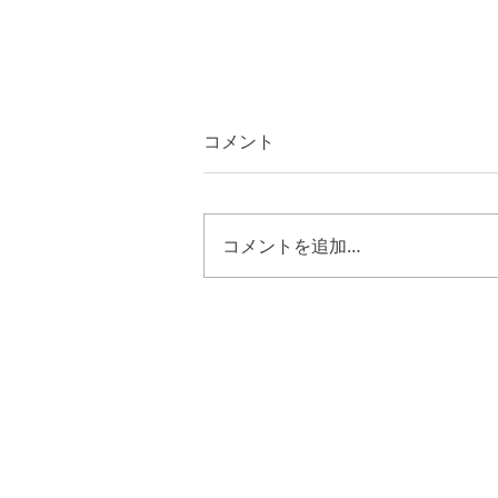
コメント
コメントを追加…
第一サムエル３１章８節~１
３節 キリストの様に歩む恵
み