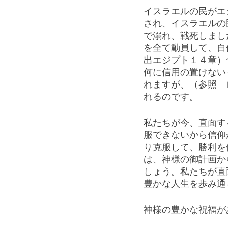
イスラエルの民がエ
され、イスラエルの
で溺れ、戦死しまし
を全て動員して、自
出エジプト１４章）
何に信用の置けない
れますが、（参照　
れるのです。
私たちが今、直面す
服できないから信仰
り克服して、勝利を
は、神様の御計画か
しょう。私たちが直
豊かな人生を歩み通
神様の豊かな祝福が