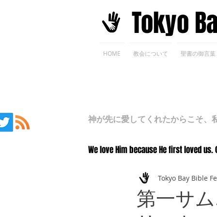
​Tokyo B
HOME
教会について
聖書の御言葉
神が先に愛してくれたからこそ、私た
We love Him because He first loved us. 
Tokyo Bay Bible F
第一サム