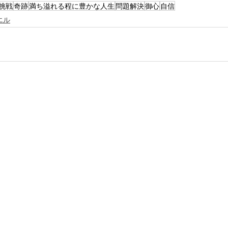
挑戦
奇跡
満ち溢れる程に豊かな人生
問題解決
御心
自信
エル