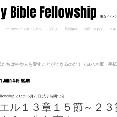
ay Bible Fellowship
東京ベイバ
YouVersion デボーション
ブログ
最新情報
お問い合わせ
グル
ちは神や人を愛すことができるのだ！（ヨハネ筆・手紙Ⅰ 4
(1 John 4:19 NKJV)
ellowship
2022年5月29日
読了時間: 2分
エル１３章１５節～２３