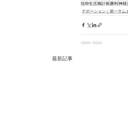
信仰生活
御計画
勝利
神様
デボーション｜第一サム
最新記事