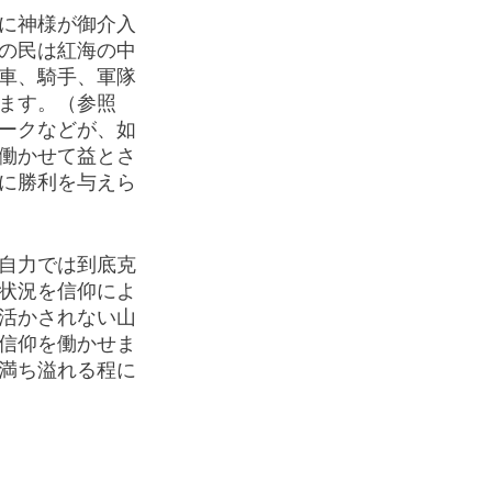
に神様が御介入
の民は紅海の中
車、騎手、軍隊
ます。（参照　
ークなどが、如
働かせて益とさ
に勝利を与えら
自力では到底克
状況を信仰によ
活かされない山
信仰を働かせま
満ち溢れる程に