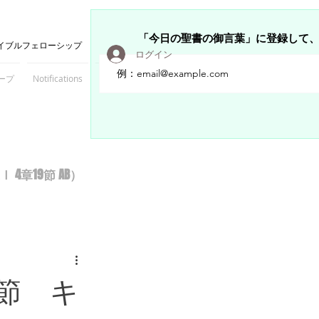
「今日の聖書の御言葉」に登録して
イブルフェローシップ
ログイン
ープ
Notifications
Members
章19節 AB）
節 キ