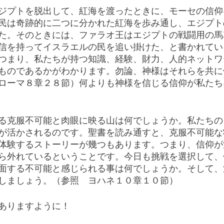
ジプトを脱出して、紅海を渡ったときに、モーセの信仰
民は奇跡的に二つに分かれた紅海を歩み通し、エジプト
た。そのときには、ファラオ王はエジプトの戦闘用の馬
信を持ってイスラエルの民を追い掛けた、と書かれてい
つまり、私たちが持つ知識、経験、財力、人的ネットワ
ものであるかがわかります。勿論、神様はそれらを共に
ローマ８章２８節）何よりも神様を信じる信仰が私たち
る克服不可能と肉眼に映る山は何でしょうか。私たちの
が活かされるのです。聖書を読み通すと、克服不可能な
体験するストーリーが幾つもあります。つまり、信仰が
ら外れているということです。今日も挑戦を選択して、
面する不可能と感じられる事は何でしょうか。そして、
しましょう。（参照　ヨハネ１０章１０節）
ありますように！