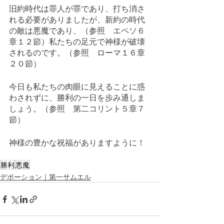
旧約時代は罪人が罪であり、打ち消さ
れる必要がありましたが、新約の時代
の敵は悪魔であり、（参照　エペソ６
章１２節）私たちの足元で神様が破壊
されるのです。（参照　ローマ１６章
２０節）
今日も私たちの肉眼に見えることに惑
わされずに、勝利の一日を歩み通しま
しょう。（参照　第二コリント５章７
節）
神様の豊かな祝福がありますように！
勝利
悪魔
デボーション｜第一サムエル