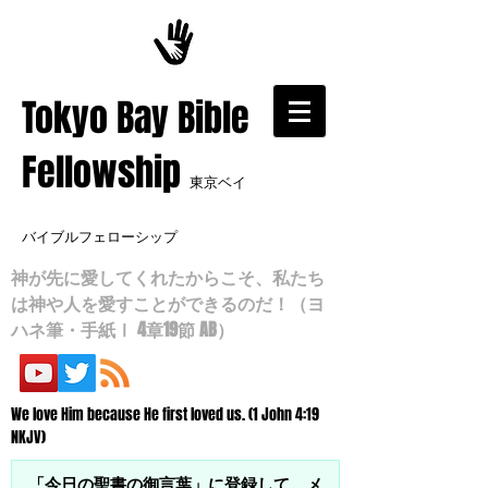
​Tokyo Bay Bible
Fellowship
東京ベイ
バイブルフェローシップ
神が先に愛してくれたからこそ、私たち
は神や人を愛すことができるのだ！（ヨ
ハネ筆・手紙Ⅰ 4章19節 AB）
We love Him because He first loved us. (1 John 4:19
NKJV)
「今日の聖書の御言葉」に登録して、メ