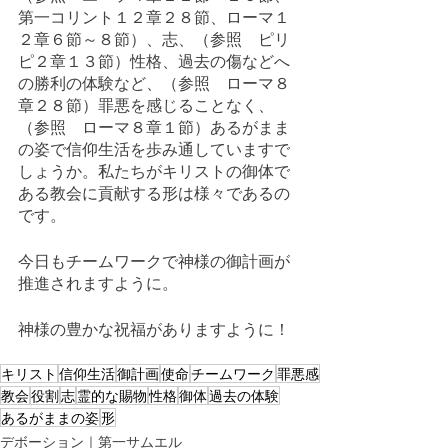
第一コリント１２章２８節、ローマ１
２章６節～８節）、志、（参照　ピリ
ピ２章１３節）性格、過去の傷などへ
の勝利の体験など、（参照　ローマ８
章２８節）罪悪を感じることなく、
（参照　ローマ８章１節）あるがまま
の姿で信仰生活を歩み通していますで
しょうか。私たちがキリストの御体で
ある教会に貢献する形は様々であるの
です。
今日もチームワークで神様の御計画が
推進されますように。
神様の豊かな祝福がありますように！
キリスト
信仰生活
御計画
使命
チームワーク
罪悪感
教会
役割
志
霊的な賜物
性格
御体
過去の体験
あるがままの姿
形
デボーション｜第一サムエル