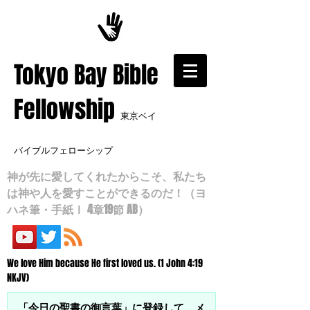
​Tokyo Bay Bible
Fellowship
東京ベイ
バイブルフェローシップ
神が先に愛してくれたからこそ、私たち
は神や人を愛すことができるのだ！（ヨ
ハネ筆・手紙Ⅰ 4章19節 AB）
We love Him because He first loved us. (1 John 4:19
NKJV)
「今日の聖書の御言葉」に登録して、メ