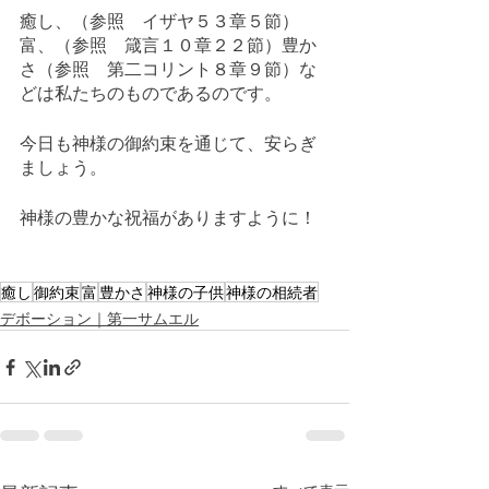
癒し、（参照　イザヤ５３章５節）
富、（参照　箴言１０章２２節）豊か
さ（参照　第二コリント８章９節）な
どは私たちのものであるのです。
今日も神様の御約束を通じて、安らぎ
ましょう。
神様の豊かな祝福がありますように！
癒し
御約束
富
豊かさ
神様の子供
神様の相続者
デボーション｜第一サムエル